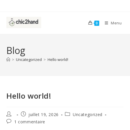
Skip
to
content
Menu
0
Blog
>
Uncategorized
>
Hello world!
Hello world!
Auteur/autrice
Publication
Post
juillet 19, 2026
Uncategorized
de
publiée :
category:
Commentaires
1 commentaire
la
de